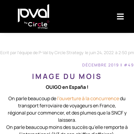
Ecrit par l'équipe de P-Val by Circle Strategy
le
juin 24, 2022
à
2:50 pm
DÉCEMBRE 2019
I
#49
IMAGE DU MOIS
OUIGO en España !
On parle beaucoup de
l’ouverture à la concurrence
du
transport ferroviaire de voyageurs en France,
régional pour commencer, et des plumes que la SNCF y
laissera.
On parle beaucoup moins des succès qu’elle remporte à