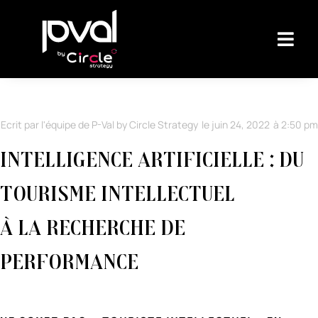
Ecrit par l'équipe de P-Val by Circle Strategy
le
juin 24, 2022
à
2:50 pm
Intelligence Artificielle : du
tourisme intellectuel
à la recherche de
performance
Février 2018