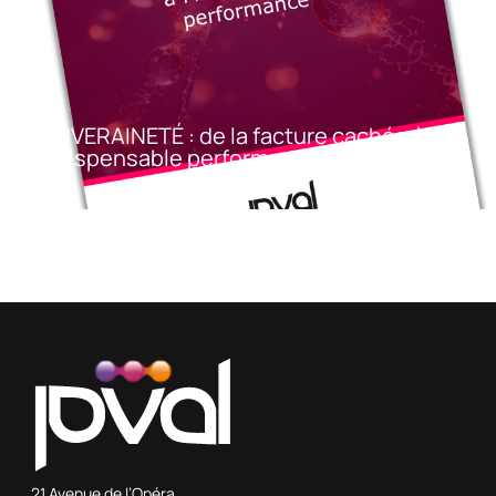
SOUVERAINETÉ : de la facture cachée à
l’indispensable performance
21 Avenue de l’Opéra,