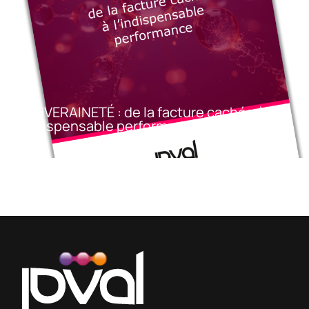
SOUVERAINETÉ : de la facture cachée à
l’indispensable performance