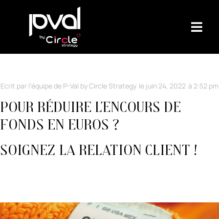
Ecrit par l'équipe de P-Val by Circle Strategy
le
juin 24, 2022
à
2:52 pm
Pour réduire l’encours de
fonds en euros ?
Soignez la relation client !
Avril 2021