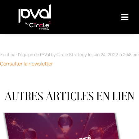
Ecrit par l'équipe de P-Val by Circle Strategy
le
juin 24, 2022
à
2:48 pm
Consulter la newsletter
Autres articles en lien