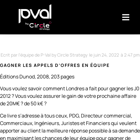
Ecrit par l'équipe de P-Val by Circle Strategy
le
juin 24, 2022
à
2:47 pm
GAGNER LES APPELS D’OFFRES EN ÉQUIPE
Éditions Dunod, 2008, 203 pages
Vous voulez savoir comment Londres a fait pour gagner les J0
2012 ? Vous voulez assurer le gain de votre prochaine affaire
de 20M€ ? de 50 k€ ?
Ce livre s’adresse à tous ceux, PDG, Directeur commercial,
Commerciaux, Ingénieurs, Juristes et Financiers qui veulent
apporter au client la meilleure réponse possible à sa demande
en maximisant les chances de leur équipe pour gagner de