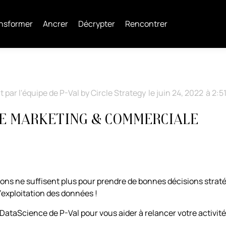
nsformer
Ancrer
Décrypter
Rencontrer
it par l'équipe de P-Val by Circle Strategy
le
juin 24, 2022
à
2:5
e Marketing & Commerciale
tions ne suffisent plus pour prendre de bonnes décisions straté
l’exploitation des données !
e DataScience de P-Val pour vous aider à relancer votre activi