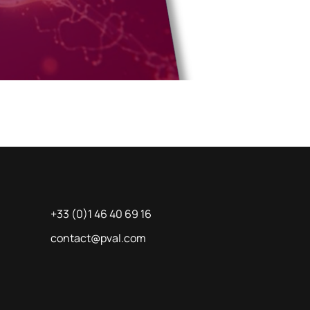
Du Mond
+33 (0)1 46 40 69 16
contact@pval.com