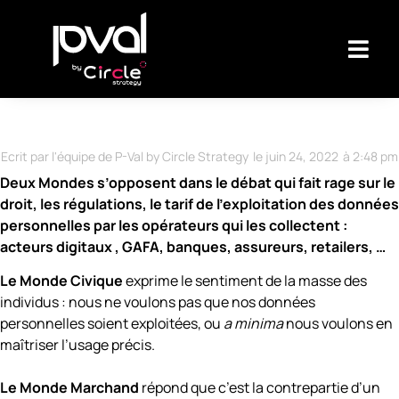
Ecrit par l'équipe de P-Val by Circle Strategy
le
juin 24, 2022
à
2:48 pm
Deux Mondes s’opposent dans le débat qui fait rage sur le
droit, les régulations, le tarif de l’exploitation des données
personnelles par les opérateurs qui les collectent :
acteurs digitaux , GAFA, banques, assureurs, retailers, …
Le Monde Civique
exprime le sentiment de la masse des
individus : nous ne voulons pas que nos données
personnelles soient exploitées, ou
a minima
nous voulons en
maîtriser l’usage précis.
Le Monde Marchand
répond que c’est la contrepartie d’un