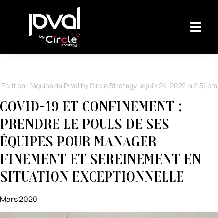
Ecrit par l'équipe de P-Val by Circle Strategy
le
juin 24, 2022
à
2:51 pm
Covid-19 et confinement :
prendre le pouls de ses
équipes pour manager
finement et sereinement en
situation exceptionnelle
Mars 2020