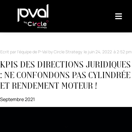
Ecrit par l'équipe de P-Val by Circle Strategy
le
juin 24, 2022
à
2:52 pm
KPIs des directions juridiques
: ne confondons pas cylindrée
et rendement moteur !
Septembre 2021